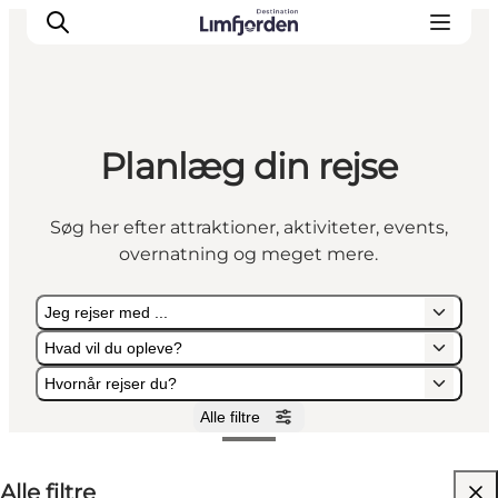
Planlæg din rejse
Søg her efter attraktioner, aktiviteter, events,
overnatning og meget mere.
Jeg rejser med ...
Hvad vil du opleve?
Hvornår rejser du?
Alle filtre
Jeg rejser med ...
Hvad vil du opleve?
Hvornår rejser du?
Alle filtre