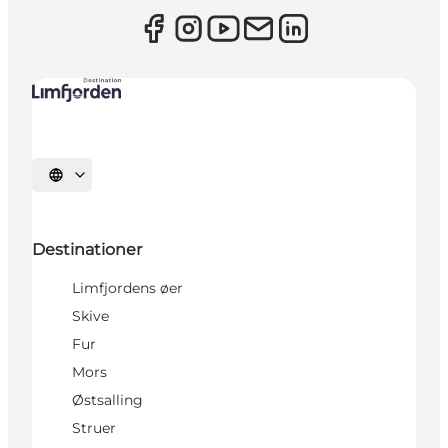
Vælg sprog
Destinationer
Limfjordens øer
Skive
Fur
Mors
Østsalling
Struer