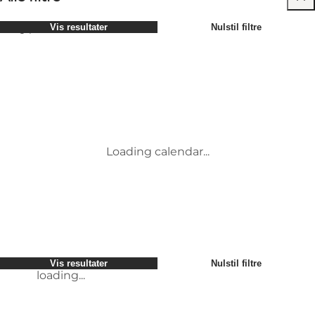
Vælg periode
Vis resultater
Nulstil filtre
Børn
Attraktioner
Venner
Overnatning
Mest populære
Sortér
:
Min virksomhed
Aktiviteter
Min partner
Begivenheder
loading...
Mig selv
Mad og drikke
Vis resultater
Nulstil filtre
Transport
Vis resultater
Nulstil filtre
loading...
Loading calendar...
loading...
Vis resultater
Nulstil filtre
loading...