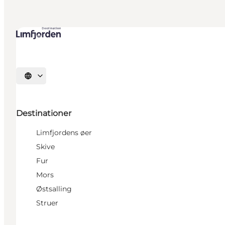
Vælg sprog
Destinationer
Limfjordens øer
Skive
Fur
Mors
Østsalling
Struer