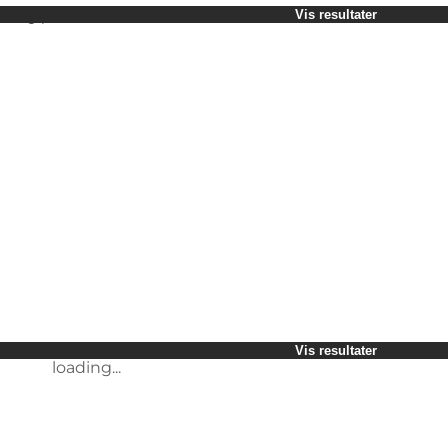
Vælg periode
Vis resultater
Børn
Venner
Min virksomhed
Min partner
loading...
Mig selv
Vis resultater
Vis resultater
loading...
loading...
Vis resultater
loading...