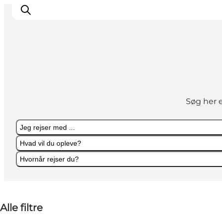
Søg her e
Jeg rejser med ...
Hvad vil du opleve?
Hvornår rejser du?
Jeg rejser med ...
Hvad vil du opleve?
Hvornår rejser du?
Alle filtre