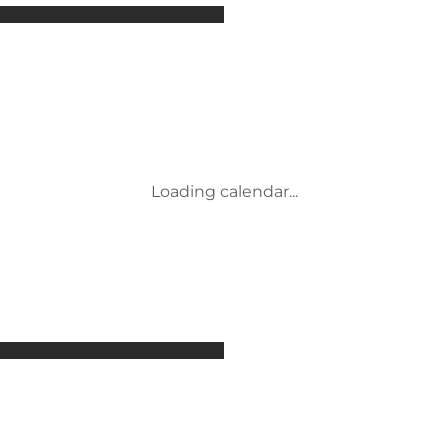
Attraktioner
Overnatning
Aktiviteter
Begivenheder
Mad og drikke
Transport
Loading calendar...