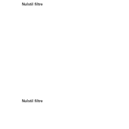
Nulstil filtre
Mest populære
Sortér
:
Nulstil filtre
Nulstil filtre
Nulstil filtre