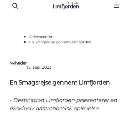
■
Videnscenter
■
En Smagsrejse gennem Limfjorden
Videnscenter
Bliv partner
Nyheder
Partner-info
15. sep. 2023
Nyheder
En Smagsrejse gennem Limfjorden
Kontakt
Om Destination Limfjorden
- Destination Limfjorden præsenterer en
eksklusiv gastronomisk oplevelse.