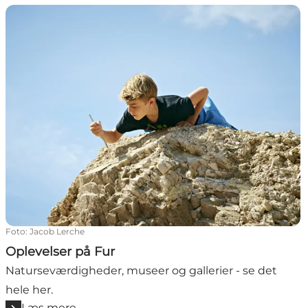
Oplevelser på Fur
Foto
:
Jacob Lerche
Oplevelser på Fur
Naturseværdigheder, museer og gallerier - se det
hele her.
Læs mere