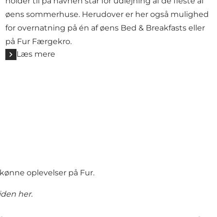
holder til på havnen står for udlejning af de fleste af
øens sommerhuse. Herudover er her også mulighed
for overnatning på én af øens Bed & Breakfasts eller
på Fur Færgekro.
Læs mere
 skønne oplevelser på Fur.
iden her.