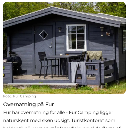
Overnatning på Fur
Foto
:
Fur Camping
Overnatning på Fur
Fur har overnatning for alle - Fur Camping ligger
naturskønt med skøn udsigt. Turistkontoret som