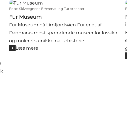
en
Fur Museum
Foto
:
Skiveegnens Erhvervs- og Turistcenter
Fur Museum
Fur Museum på Limfjordsøen Fur er et af
Danmarks mest spændende museer for fossiler
og molerets unikke naturhistorie.
Læs mere
e
sk