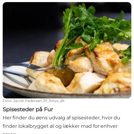
Spisesteder på Fur
Foto
:
Jacob Pedersen JP_fotos_dk
Spisesteder på Fur
Her finder du øens udvalg af spisesteder, hvor du
finder lokalbrygget øl og lækker mad for enhver