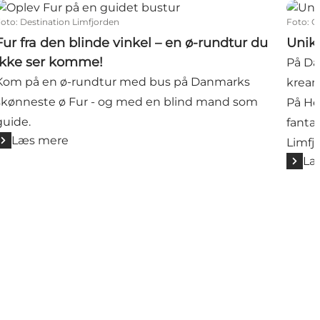
Fur fra den blinde vinkel – en ø-rundtur du ikke ser kom
Unika
Foto
:
Destination Limfjorden
Foto
:
C
Fur fra den blinde vinkel – en ø-rundtur du
Unik
ikke ser komme!
På Dan
Kom på en ø-rundtur med bus på Danmarks
kream
skønneste ø Fur - og med en blind mand som
På He
guide.
fanta
Læs mere
Limfjo
Læ