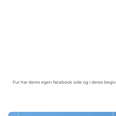
Fur har deres egen
facebook side
og i deres begiv
Se events på Fur i deres facebook kalender