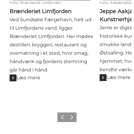
Foto
:
Brænderiet Limfjorden
Foto
:
Aakjærselska
Brænderiet Limfjorden
Jeppe Aakjæ
Kunstnerhje
Ved Sundsøre Færgehavn, helt ud
Jenle er digt
til Limfjordens vand, ligger
historiske ku
Brænderiet Limfjorden. Her mødes
smukke landsk
destilleri, bryggeri, restaurant og
Østsalling. He
overnatning i et sted, hvor smag,
hjemmet, hvor
håndværk og fjordens stemning
kendte værker
går hånd i hånd.
Læs mere
Læs mere
Forrige billede
Næste billede