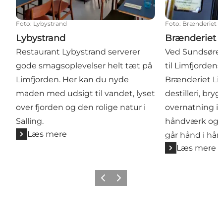
Foto
:
Lybystrand
Foto
:
Brænderiet L
Lybystrand
Brænderiet 
Restaurant Lybystrand serverer
Ved Sundsøre
gode smagsoplevelser helt tæt på
til Limfjordens
Limfjorden. Her kan du nyde
Brænderiet Li
maden med udsigt til vandet, lyset
destilleri, bry
over fjorden og den rolige natur i
overnatning i 
Salling.
håndværk og 
Læs mere
går hånd i hån
Læs mere
Forrige billede
Næste billede