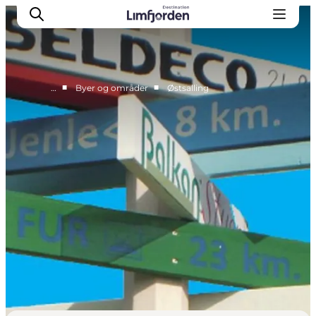
■
■
…
Byer og områder
Østsalling
Oplevelser
Eventkalender
Smagsoplevelser
Autocamperferie
UNESCO verdensarv
Overnatning
Den store guide