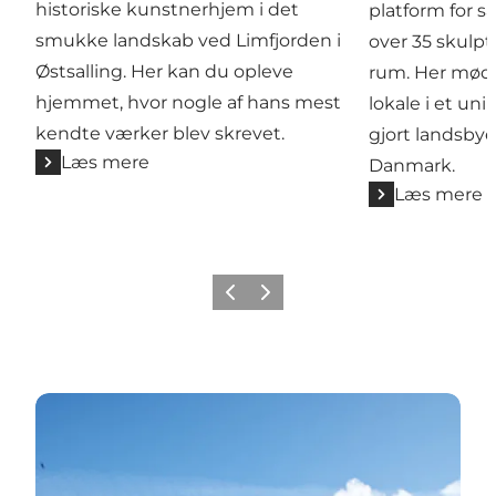
historiske kunstnerhjem i det
platform for 
smukke landskab ved Limfjorden i
over 35 skulptu
Østsalling. Her kan du opleve
rum. Her mød
hjemmet, hvor nogle af hans mest
lokale i et uni
kendte værker blev skrevet.
gjort landsbye
Læs mere
Danmark.
Læs mere
Forrige billede
Næste billede
VANDRE- OG CYKELRUTER