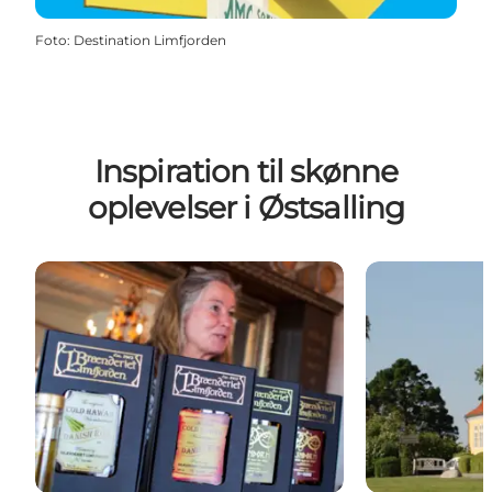
Foto
:
Destination Limfjorden
Inspiration til skønne
oplevelser i Østsalling
Brænderiet Limfjorden
Jeppe Aakjær