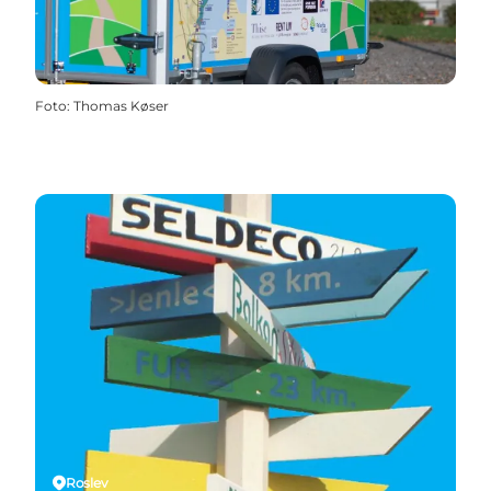
Foto
:
Thomas Køser
Roslev