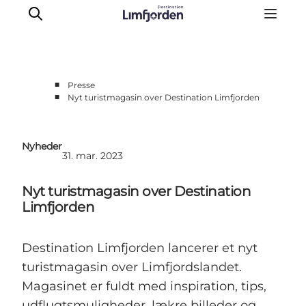
■
Presse
■
Nyt turistmagasin over Destination Limfjorden
Videnscenter
Bliv partner
Nyheder
Partner-info
31. mar. 2023
Nyheder
Nyt turistmagasin over Destination
Kontakt
Limfjorden
Om Destination Limfjorden
Destination Limfjorden lancerer et nyt
turistmagasin over Limfjordslandet.
Magasinet er fuldt med inspiration, tips,
udflugtsmuligheder, lækre billeder og