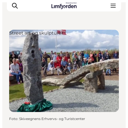
Street art og skulpturer
Foto
:
Skiveegnens Erhvervs- og Turistcenter