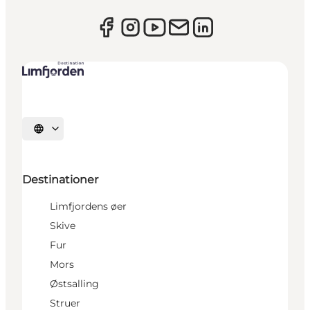
Vælg sprog
Destinationer
Limfjordens øer
Skive
Fur
Mors
Østsalling
Struer