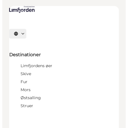
Vælg sprog
Destinationer
Limfjordens øer
Skive
Fur
Mors
Østsalling
Struer