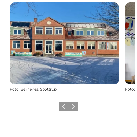
Foto
:
Børnenes, Spøttrup
Foto
:
Forrige billede
Næste billede