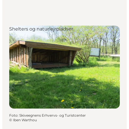
Shelters og naturlejrpladser
Foto
:
Skiveegnens Erhvervs- og Turistcenter
©
Iben Warthou