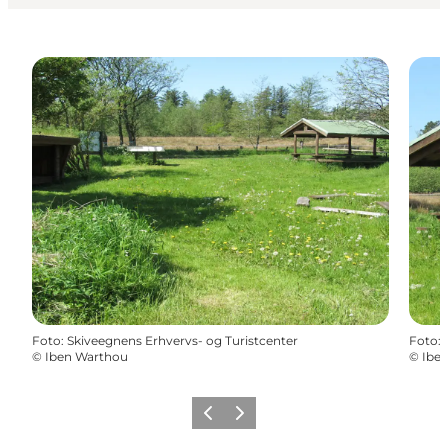
Foto
:
Skiveegnens Erhvervs- og Turistcenter
Foto
:
©
Iben Warthou
©
Ibe
Forrige billede
Næste billede