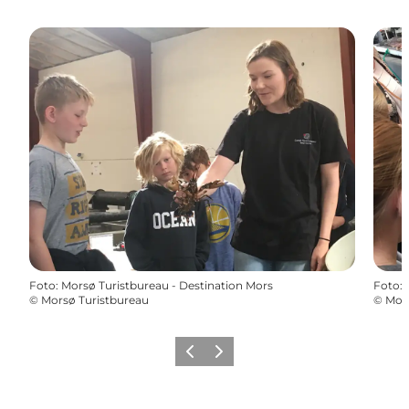
Foto
:
Morsø Turistbureau - Destination Mors
Foto
:
©
Morsø Turistbureau
©
Mors
Forrige billede
Næste billede