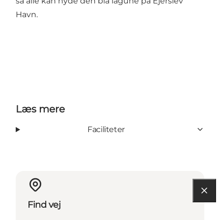
så alle kan nyde den blå lagune på Ejerslev
Havn.
Læs mere
Faciliteter
Find vej