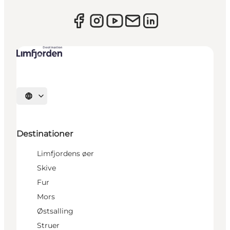
Vælg sprog
Destinationer
Limfjordens øer
Skive
Fur
Mors
Østsalling
Struer