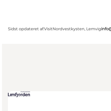
Sidst opdateret af:
VisitNordvestkysten, Lemvig
info