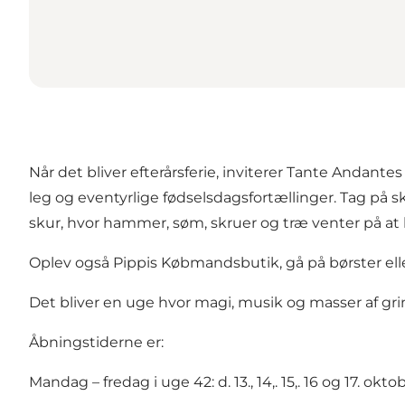
Når det bliver efterårsferie, inviterer Tante Andant
leg og eventyrlige fødselsdagsfortællinger. Tag på s
skur, hvor hammer, søm, skruer og træ venter på at
Oplev også Pippis Købmandsbutik, gå på børster eller
Det bliver en uge hvor magi, musik og masser af grin
Åbningstiderne er:
Mandag – fredag i uge 42: d. 13., 14,. 15,. 16 og 17. oktob