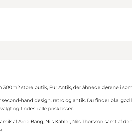
en 300m2 store butik, Fur Antik, der åbnede dørene i s
r second-hand design, retro og antik. Du finder bl.a. go
algt og findes i alle prisklasser.
keramik af Arne Bang, Nils Kähler, Nils Thorsson samt af 
k.