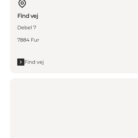
Find vej
Debel 7
7884 Fur
Find vej