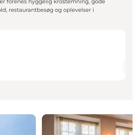
 Her forenes hyggelig krostemning, gode
ld, restaurantbesøg og oplevelser i