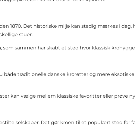
n 1870. Det historiske miljø kan stadig mærkes i dag, hv
kellige stuer.
ra, som sammen har skabt et sted hvor klassisk krohyg
åde traditionelle danske kroretter og mere eksotiske tha
ter kan vælge mellem klassiske favoritter eller prøve n
ilte selskaber. Det gør kroen til et populært sted for f