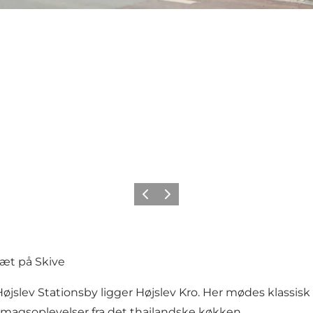
Forrige billede
Næste billede
tæt på Skive
 Højslev Stationsby ligger Højslev Kro. Her mødes klass
agsoplevelser fra det thailandske køkken.