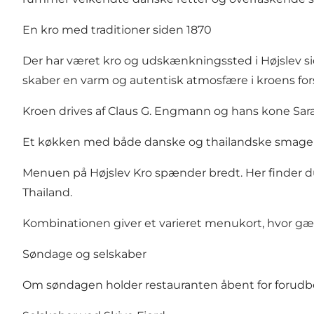
En kro med traditioner siden 1870
Der har været kro og udskænkningssted i Højslev side
skaber en varm og autentisk atmosfære i kroens fors
Kroen drives af Claus G. Engmann og hans kone Sa
Et køkken med både danske og thailandske smage
Menuen på Højslev Kro spænder bredt. Her finder du b
Thailand.
Kombinationen giver et varieret menukort, hvor gæs
Søndage og selskaber
Om søndagen holder restauranten åbent for forudbest