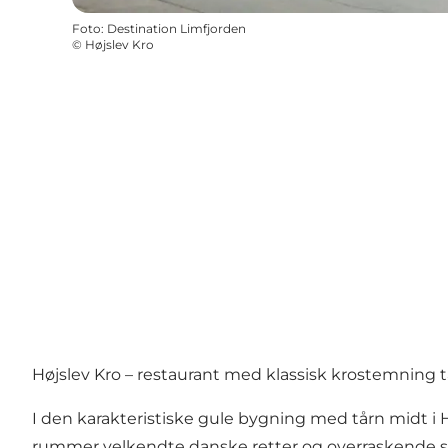
Foto
:
Destination Limfjorden
©
Højslev Kro
Højslev Kro – restaurant med klassisk krostemning 
I den karakteristiske gule bygning med tårn midt i
rummer velkendte danske retter og overraskende sm