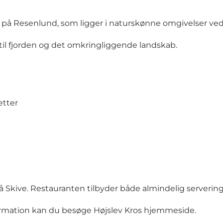
et på Resenlund, som ligger i naturskønne omgivelser ved
il fjorden og det omkringliggende landskab.
etter
 på Skive. Restauranten tilbyder både almindelig serverin
formation kan du besøge Højslev Kros
hjemmeside
.