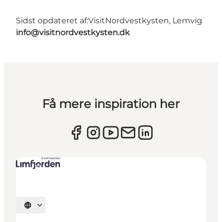
Sidst opdateret af:
VisitNordvestkysten, Lemvig
info@visitnordvestkysten.dk
Få mere inspiration her
Vælg sprog