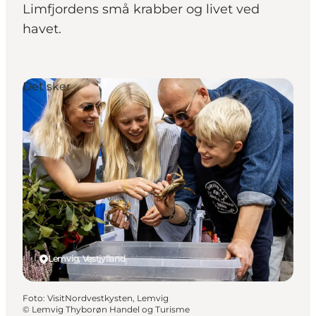
Limfjordens små krabber og livet ved
havet.
Det sker
Lemvig, Vestjylland
Foto
:
VisitNordvestkysten, Lemvig
©
Lemvig Thyborøn Handel og Turisme