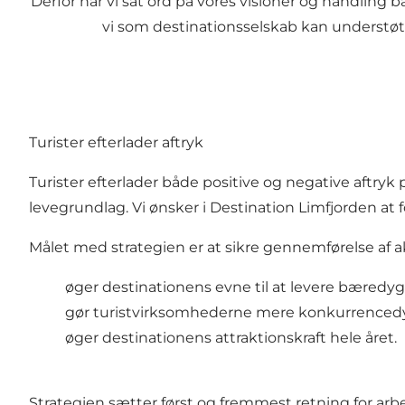
Derfor har vi sat ord på vores visioner og handling 
vi som destinationsselskab kan understøt
Turister efterlader aftryk
Turister efterlader både positive og negative aftry
levegrundlag. Vi ønsker i Destination Limfjorden at
Målet med
strategien
er at sikre gennemførelse af ak
øger destinationens evne til at levere
bæredygt
gør turistvirksomhederne mere konkurrencedy
øger destinationens attraktionskraft hele året.
Strategien sætter først og fremmest retning for ar