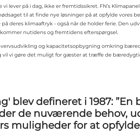
 vi lever på i dag, ikke er fremtidssikret. FN’s Klimapane
ødsaget til at finde nye løsninger på at opfylde vores be
på deres klimaaftryk - også når de holder ferie. Den udvik
ekommer nutidens og fremtidens efterspørgsel.
erhvervsudvikling og kapacitetsopbygning omkring
bæred
 vil vi gøre det muligt for gæster at træffe de bæredygti
g' blev defineret i 1987: ”En
lder de nuværende behov, u
s muligheder for at opfylde 