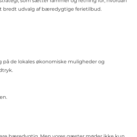
trategi
, som sætter rammer og retning for, hvordan
 bredt udvalg af bæredygtige ferietilbud.
 og på de lokales økonomiske muligheder og
dtryk.
en.
u mere bæredygtig. Men vores gæster møder ikke kun