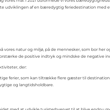
bag vores mål. I 2021 udformede vi vores
bæredygtighedss
te udviklingen af en bæredygtig feriedestination med et
k på vores natur og miljø, på de mennesker, som bor her
 forstærke de positive indtryk og mindske de negative in
tiviteter, der:
ige ferier
, som kan tiltrække flere gæster til destination
gtige og langtidsholdbare.
bejdet med at udvikle turisterhvervet til at blive endn