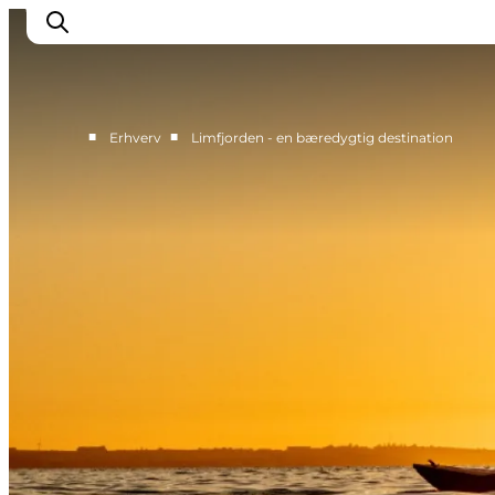
■
■
Erhverv
Limfjorden - en bæredygtig destination
Videnscenter
Bliv partner
Partner-info
Nyheder
Kontakt
Om Destination Limfjorden