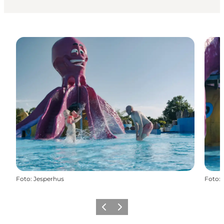
Foto
:
Jesperhus
Foto
:
Forrige billede
Næste billede