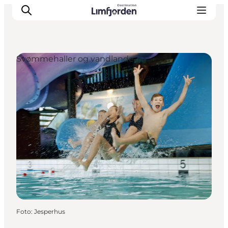
Svømmehaller og vandlande
Foto
:
Jesperhus