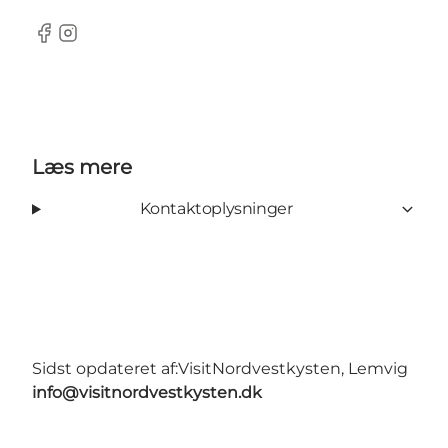
Facebook
Instagram
Læs mere
Kontaktoplysninger
Sidst opdateret af:
VisitNordvestkysten, Lemvig
info@visitnordvestkysten.dk