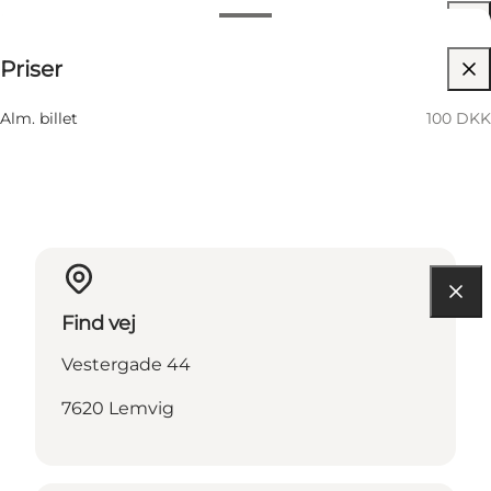
Datoer og tider
100 DKK
Priser
Besøg hjemmeside
6 August
02:00 PM–03:00 PM
Torsdag
Alm. billet
100 DKK
Find vej
Vestergade 44
7620 Lemvig