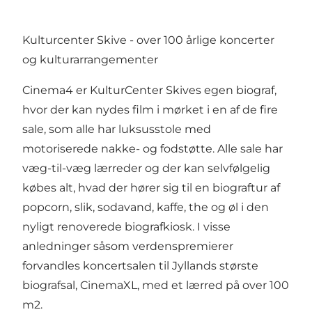
Kulturcenter Skive - over 100 årlige koncerter
og kulturarrangementer
Cinema4 er KulturCenter Skives egen biograf,
hvor der kan nydes film i mørket i en af de fire
sale, som alle har luksusstole med
motoriserede nakke- og fodstøtte. Alle sale har
væg-til-væg lærreder og der kan selvfølgelig
købes alt, hvad der hører sig til en biograftur af
popcorn, slik, sodavand, kaffe, the og øl i den
nyligt renoverede biografkiosk. I visse
anledninger såsom verdenspremierer
forvandles koncertsalen til Jyllands største
biografsal, CinemaXL, med et lærred på over 100
m2.