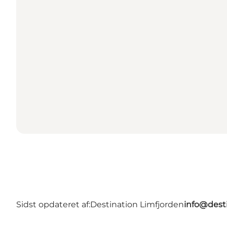
Sidst opdateret af:
Destination Limfjorden
info@desti