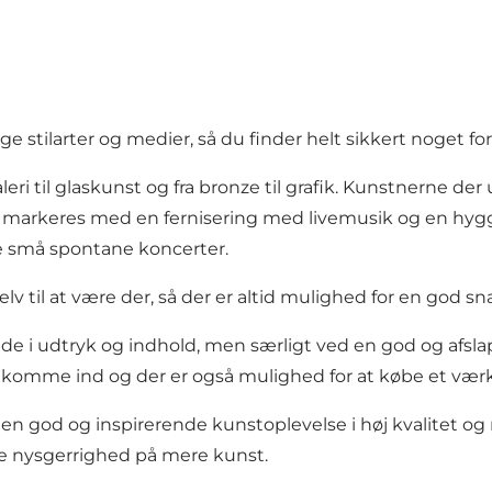
e stilarter og medier, så du finder helt sikkert noget f
maleri til glaskunst og fra bronze til grafik. Kunstnerne de
 markeres med en fernisering med livemusik og en hygg
e små spontane koncerter.
lv til at være der, så der er altid mulighed for en god s
de i udtryk og indhold, men særligt ved en god og afs
t komme ind og der er også mulighed for at købe et værk ell
r en god og inspirerende kunstoplevelse i høj kvalitet 
e nysgerrighed på mere kunst.