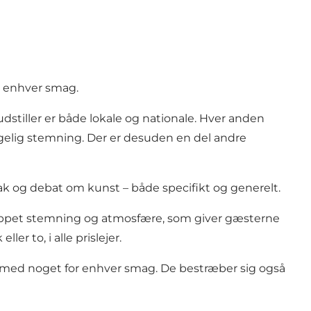
or enhver smag.
r udstiller er både lokale og nationale. Hver anden
elig stemning. Der er desuden en del andre
nak og debat om kunst – både specifikt og generelt.
lappet stemning og atmosfære, som giver gæsterne
er to, i alle prislejer.
og med noget for enhver smag. De bestræber sig også