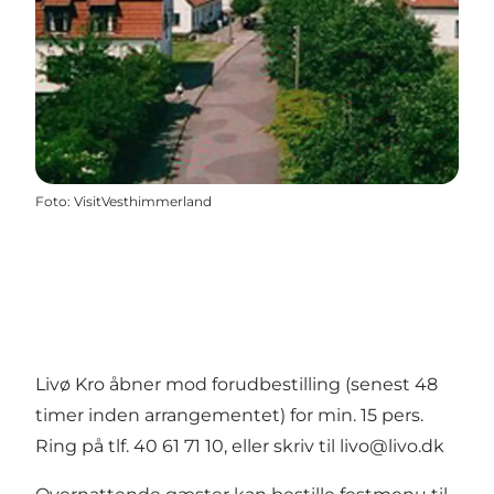
Foto
:
VisitVesthimmerland
Livø Kro åbner mod forudbestilling (senest 48
timer inden arrangementet) for min. 15 pers.
Ring på tlf. 40 61 71 10, eller skriv til livo@livo.dk