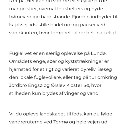
tæt på. Her kan du vandre eller cykle på de
mange stier, overnatte i shelters og nyde
børnevenlige badestrande. Fjorden indbyder til
kajaksejlads, stille badeture og pauser ved
vandkanten, hvor tempoet falder helt naturligt.
Fuglelivet er en særlig oplevelse på Lundø.
Områdets enge, søer og kyststrækninger er
hjemsted for et rigt og varieret dyreliv. Besøg
den lokale fuglevoliere, eller tag på tur omkring
Jordbro Engsø og Ørslev Kloster Sø, hvor
stilheden kun brydes af vinger og vand.
Vil du opleve landskabet til fods, kan du følge
vandreruterne ved Termø og hele vejen ud