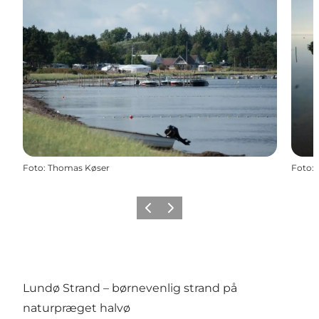
Foto
:
Thomas Køser
Foto
:
Forrige billede
Næste billede
Lundø Strand – børnevenlig strand på
naturpræget halvø