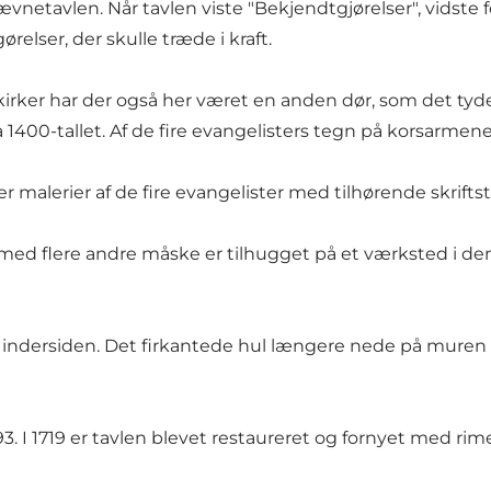
vnetavlen. Når tavlen viste "Bekjendtgjørelser", vidste fol
elser, der skulle træde i kraft.
rker har der også her været en anden dør, som det tydel
ra 1400-tallet. Af de fire evangelisters tegn på korsarme
er malerier af de fire evangelister med tilhørende skrifts
d flere andre måske er tilhugget på et værksted i den
 på indersiden. Det firkantede hul længere nede på mur
93. I 1719 er tavlen blevet restaureret og fornyet med ri