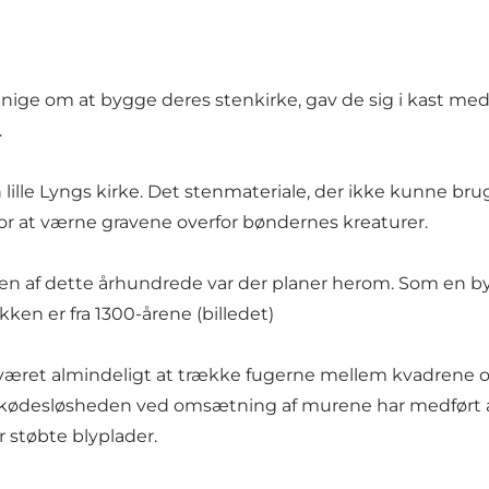
 enige om at bygge deres stenkirke, gav de sig i kast 
.
ille Lyngs kirke. Det stenmateriale, der ikke kunne bruges
or at værne gravene overfor bøndernes kreaturer.
lsen af dette århundrede var der planer herom. Som en b
ken er fra 1300-årene (billedet)
et været almindeligt at trække fugerne mellem kvadrene
 Skødesløsheden ved omsætning af murene har medført at
 støbte blyplader.