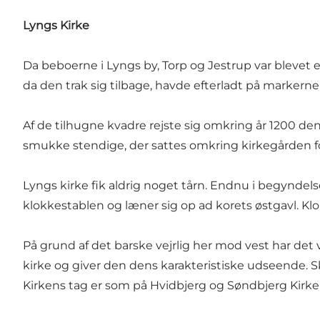
Lyngs Kirke
Da beboerne i Lyngs by, Torp og Jestrup var blevet
da den trak sig tilbage, havde efterladt på markerne
Af de tilhugne kvadre rejste sig omkring år 1200 den l
smukke stendige, der sattes omkring kirkegården f
Lyngs kirke fik aldrig noget tårn. Endnu i begynde
klokkestablen og læner sig op ad korets østgavl. Klok
På grund af det barske vejrlig her mod vest har d
kirke og giver den dens karakteristiske udseende.
Kirkens tag er som på Hvidbjerg og Søndbjerg Kirker