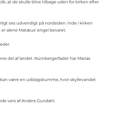
k, at de skulle blive tilbage uden for kirken efter
igt ses udvendigt på nordsiden. Inde i kirken
ne er alene Matæus' engel bevaret.
teder.
ne del af landet. Nürnbergerfadet har Marias
en kan være en udslagskumme, hvor skyllevandet
mede vers af Anders Gundahl.