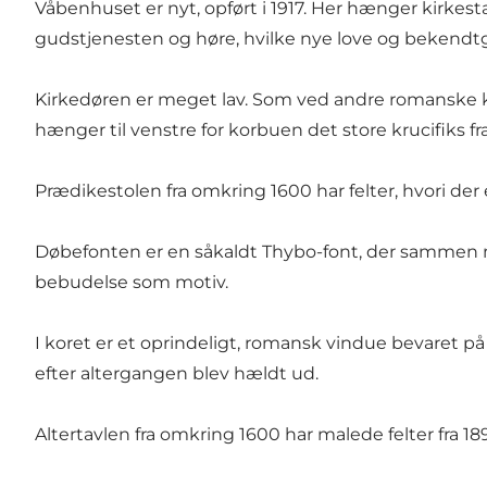
Våbenhuset er nyt, opført i 1917. Her hænger kirkestæ
gudstjenesten og høre, hvilke nye love og bekendtgør
Kirkedøren er meget lav. Som ved andre romanske ki
hænger til venstre for korbuen det store krucifiks f
Prædikestolen fra omkring 1600 har felter, hvori der 
Døbefonten er en såkaldt Thybo-font, der sammen me
bebudelse som motiv.
I koret er et oprindeligt, romansk vindue bevaret
efter altergangen blev hældt ud.
Altertavlen fra omkring 1600 har malede felter fra 18