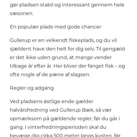
gør pladsen stabil og interessant gennem hele
sæsonen.
En populær plads med gode chancer
Gullerup er en velkendt fiskeplads, og du vil
sjældent have den helt for dig selv. Til gengæld
er det ikke uden grund, at mange vender
tilbage år efter år. Her bliver der fanget fisk – og
ofte nogle af de pæne af slagsen.
Regler og adgang
Ved pladsens østlige ende gælder
halvårsfredning ved Gullerup Bæk, så vær
opmærksom på gældende regler, før du går i
gang. I vinterfredningsperioden skal du
bevæge dig cirka 500 meter langs kysten, før