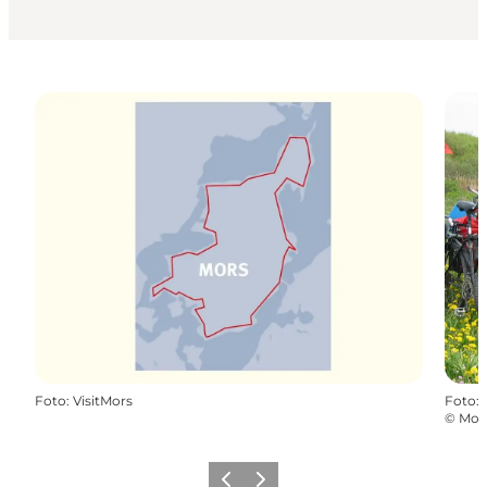
Foto
:
VisitMors
Foto
:
©
Mors
Forrige billede
Næste billede