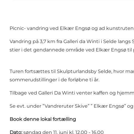
Picnic- vandring ved Elkær Engsø og ad kunstruten
Vandring på 3,7 km fra Galleri da Winti i Selde lang
stier i det gendannede område ved Elkær Engsø til p
Turen fortsættes til Skulpturlandsby Selde, hvor ma
sommerudstillinger i de forløbne ti år.
Tilbage ved Galleri Da Winti venter kaffen og hjem
Se evt. under ”Vandreruter Skive” ” Elkær Engsø” og 
Book denne lokal fortælling
Dato:
søndag den 11. juni kl. 12.00 - 16.00