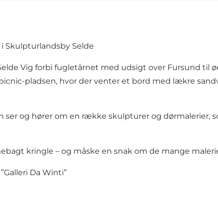
 i Skulpturlandsby Selde
s Selde Vig forbi fugletårnet med udsigt over Fursund til
icnic-pladsen, hvor der venter et bord med lækre sandwi
n ser og hører om en række skulpturer og dørmalerier, so
mebagt kringle – og måske en snak om de mange malerier
”Galleri Da Winti”