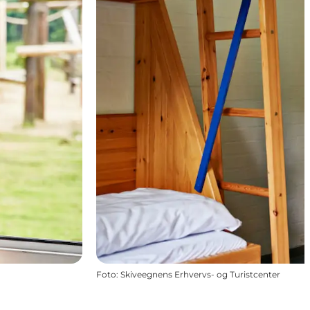
Foto
:
Skiveegnens Erhvervs- og Turistcenter