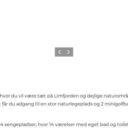
Forrige billede
Næste billede
e, hvor du vil være tæt på Limfjorden og dejlige nat
år du adgang til en stor naturlegeplads og 2 minigolfban
sengepladser, hvor 14 værelser med eget bad og toilet. 