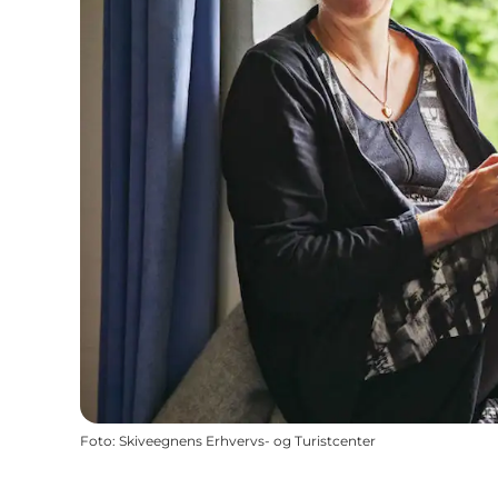
Foto
:
Skiveegnens Erhvervs- og Turistcenter