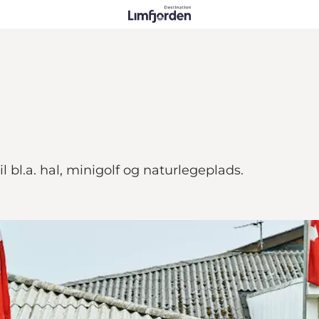
 bl.a. hal, minigolf og naturlegeplads.