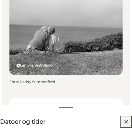
Lemvig, Vestjylland
Foto
:
Paddy Summerfield
Datoer og tider
Datoer og tider
Besøg hjemmeside