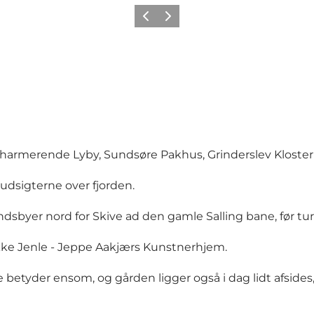
Forrige billede
Næste billede
t charmerende Lyby, Sundsøre Pakhus, Grinderslev Klost
 udsigterne over fjorden.
ndsbyer nord for Skive ad den gamle Salling bane, før tu
kke Jenle - Jeppe Aakjærs Kunstnerhjem.
e betyder ensom, og gården ligger også i dag lidt afsides