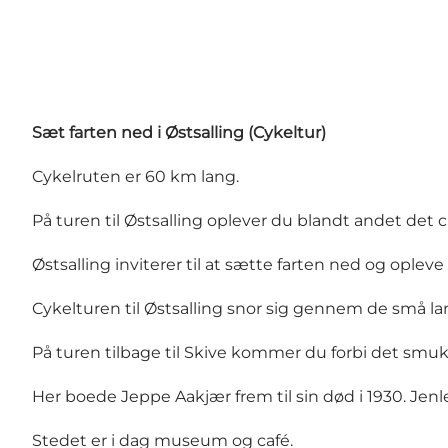
Sæt farten ned i Østsalling (Cykeltur)
Cykelruten er 60 km lang.
På turen til Østsalling oplever du blandt andet de
Østsalling inviterer til at sætte farten ned og opleve
Cykelturen til Østsalling snor sig gennem de små la
På turen tilbage til Skive kommer du forbi det smu
Her boede Jeppe Aakjær frem til sin død i 1930. Jenl
Stedet er i dag museum og café.