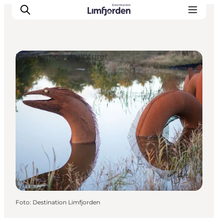
Street art og skulpturer
Foto
:
Destination Limfjorden