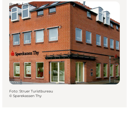
Bank/valuta
Foto
:
Struer Turistbureau
©
Sparekassen Thy