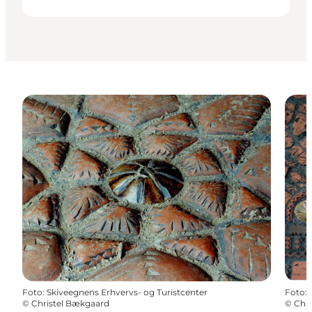
Foto
:
Skiveegnens Erhvervs- og Turistcenter
Foto
:
©
Christel Bækgaard
©
Chr