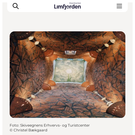
Arkitektur og byrum
Foto
:
Skiveegnens Erhvervs- og Turistcenter
©
Christel Bækgaard