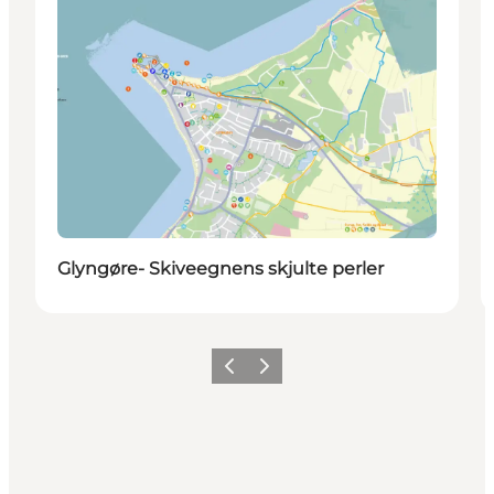
Glyngøre- Skiveegnens skjulte perler
Forrige billede
Næste billede