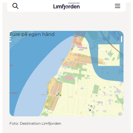
Ture på egen hånd
Foto
:
Destination Limfjorden