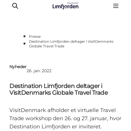
■
Presse
Destination Limfjorden deltager i VisitDenmarks
■
Globale Travel Trade
Videnscenter
Bliv partner
Partner-info
Nyheder
26. jan. 2022
Nyheder
Kontakt
Destination Limfjorden deltager i
Om Destination Limfjorden
VisitDenmarks Globale Travel Trade
VisitDenmark afholder et virtuelle Travel
Trade workshop den 26. og 27. januar, hvor
Destination Limfjorden er inviteret.