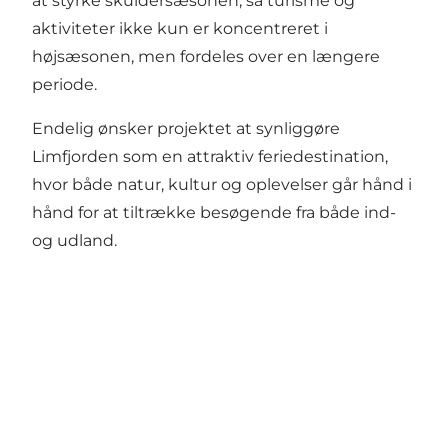
at styrke skuldersæsonen, så turisme og
aktiviteter ikke kun er koncentreret i
højsæsonen, men fordeles over en længere
periode.
Endelig ønsker projektet at synliggøre
Limfjorden som en attraktiv feriedestination,
hvor både natur, kultur og oplevelser går hånd i
hånd for at tiltrække besøgende fra både ind-
og udland.
Få mere inspiration her