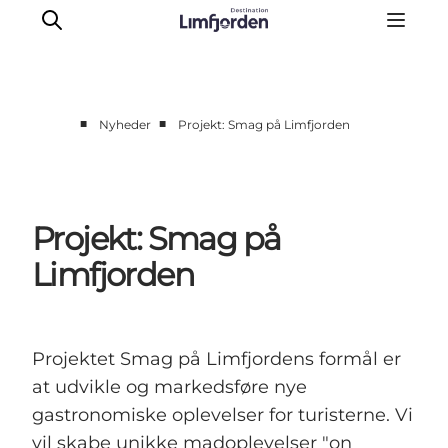
■
■
Nyheder
Projekt: Smag på Limfjorden
Videnscenter
Bliv partner
Partner-info
Projekt: Smag på
Nyheder
Limfjorden
Kontakt
Om Destination Limfjorden
Projektet Smag på Limfjordens formål er
at udvikle og markedsføre nye
gastronomiske oplevelser for turisterne. Vi
vil skabe unikke madoplevelser "on