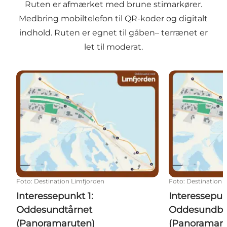
Ruten er afmærket med brune stimarkører.
Medbring mobiltelefon til QR-koder og digitalt
indhold. Ruten er egnet til gåben– terrænet er
let til moderat.
Interessepunkt 1: Oddesundtårnet (Panoramaruten
Interessepun
Foto
:
Destination Limfjorden
Foto
:
Destination 
Interessepunkt 1:
Interessepun
Oddesundtårnet
Oddesundbr
(Panoramaruten)
(Panoramaru