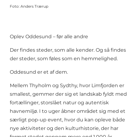
Foto
:
Anders Trærup
Oplev Oddesund – før alle andre
Der findes steder, som alle kender. Og så findes
der steder, som føles som en hemmelighed.
Oddesund er et af dem.
Mellem Thyholm og Sydthy, hvor Limfjorden er
smallest, gemmer der sig et landskab fyldt med
fortællinger, storslået natur og autentisk
havnemiljø. I to uger åbner området sig med et
særligt pop-up event, hvor du kan opleve både
nye aktiviteter og den kulturhistorie, der har
formet stedet gennem mere end 1.000 år.