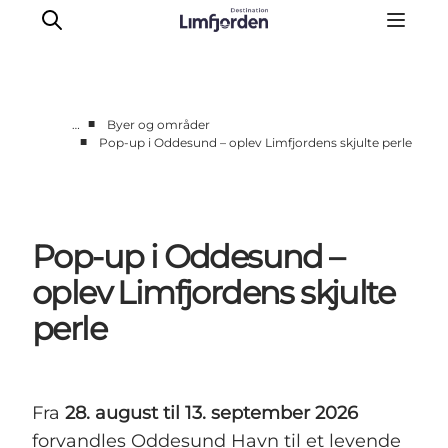
■
…
Byer og områder
■
Pop-up i Oddesund – oplev Limfjordens skjulte perle
Oplevelser
Eventkalender
Smagsoplevelser
Pop-up i Oddesund –
Autocamperferie
UNESCO verdensarv
oplev Limfjordens skjulte
Overnatning
perle
Den store guide
Fra
28. august til 13. september 2026
forvandles Oddesund Havn til et levende