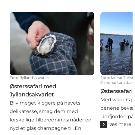
Østerssafari med Jyllandsakvariet
Østerssafari
Foto
:
Jyllandsakvariet
Foto
:
Morsø Turist
©
morsø turistbur
Østerssafari med
Østerssafari
Jyllandsakvariet
Med waders p
Bliv meget klogere på havets
benene bevæg
delikatesse, smag dem med
Limfjorden på j
forskellige tilberedningsmåder og
Læs mere
nyd et glas champagne til. En