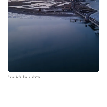
Foto
:
Life_like_a_drone