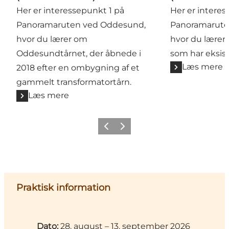
Her er interessepunkt 1 på
Her er intere
Panoramaruten ved Oddesund,
Panoramarute
hvor du lærer om
hvor du lære
Oddesundtårnet, der åbnede i
som har eksist
Læs mere
2018 efter en ombygning af et
gammelt transformatortårn.
Læs mere
Forrige billede
Næste billede
Praktisk information
Dato:
28. august – 13. september 2026