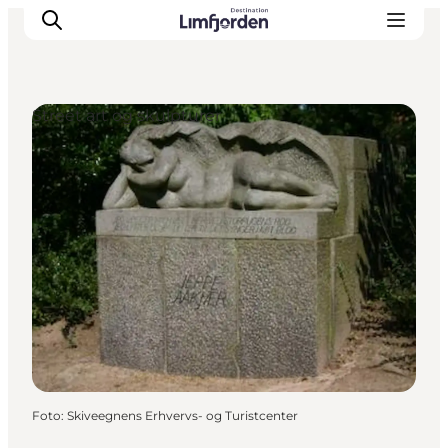
Street art og skulpturer
Foto
:
Skiveegnens Erhvervs- og Turistcenter