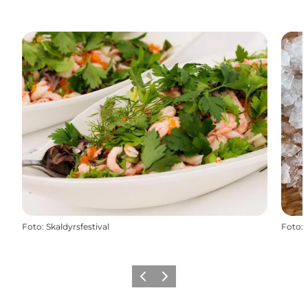
Foto
:
Skaldyrsfestival
Foto
:
Forrige billede
Næste billede