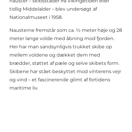
nauster – skibsstader fra Vikingetiden eller
tidlig Middelalder – blev undersøgt af
Nationalmuseet i 1958.
Nausterne fremstår som ca. ½ meter høje og 28
meter lange volde med åbning mod fjorden.
Her har man sandsynligvis trukket skibe op
mellem voldene og dækket dem med
brædder, støttet af pæle og selve skibets form.
Skibene har stået beskyttet mod vinterens vejr
og vind – et fascinerende glimt af fortidens
maritime liv.