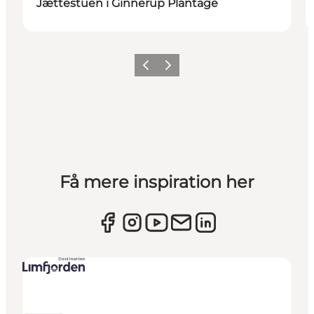
Jættestuen i Ginnerup Plantage
Forrige billede
Næste billede
Få mere inspiration her