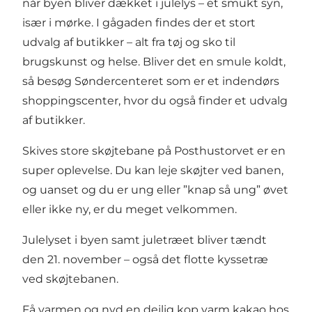
når byen bliver dækket i julelys – et smukt syn,
især i mørke. I gågaden findes der et stort
udvalg af butikker – alt fra tøj og sko til
brugskunst og helse. Bliver det en smule koldt,
så besøg Søndercenteret som er et indendørs
shoppingscenter, hvor du også finder et udvalg
af butikker.
Skives store skøjtebane på Posthustorvet er en
super oplevelse. Du kan leje skøjter ved banen,
og uanset og du er ung eller ”knap så ung” øvet
eller ikke ny, er du meget velkommen.
Julelyset i byen samt juletræet bliver tændt
den 21. november – også det flotte kyssetræ
ved skøjtebanen.
Få varmen og nyd en dejlig kop varm kakao hos