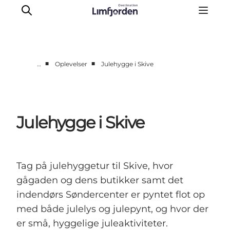
■
■
…
Oplevelser
Julehygge i Skive
Oplevelser
Eventkalender
Smagsoplevelser
Julehygge i Skive
Autocamperferie
UNESCO verdensarv
Overnatning
Tag på julehyggetur til Skive, hvor
Den store guide
gågaden og dens butikker samt det
indendørs Søndercenter er pyntet flot op
med både julelys og julepynt, og hvor der
er små, hyggelige juleaktiviteter.