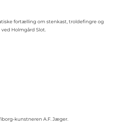
atiske fortælling om stenkast, troldefingre og
e ved Holmgård Slot.
 Viborg-kunstneren A.F. Jæger.