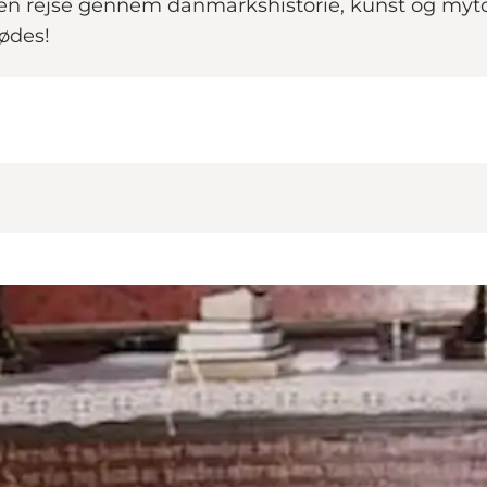
er en rejse gennem danmarkshistorie, kunst og myt
mødes!