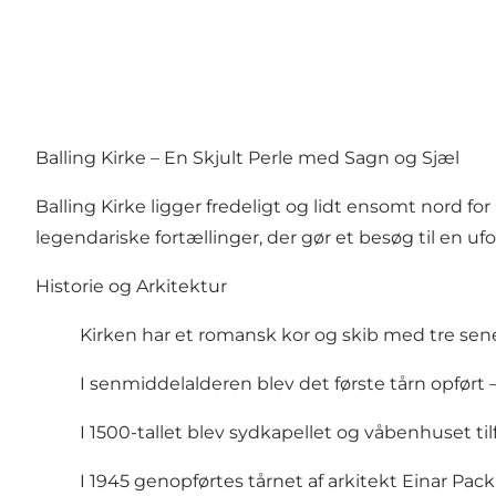
Balling Kirke – En Skjult Perle med Sagn og Sjæl
Balling Kirke ligger fredeligt og lidt ensomt nord f
legendariske fortællinger, der gør et besøg til en u
Historie og Arkitektur
Kirken har et romansk kor og skib med tre sene
I senmiddelalderen blev det første tårn opfør
I 1500-tallet blev sydkapellet og våbenhuset tilf
I 1945 genopførtes tårnet af arkitekt Einar Pac