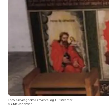
Foto
:
Skiveegnens Erhvervs- og Turistcenter
©
Curt Johansen