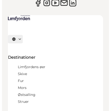
Vælg sprog
Destinationer
Limfjordens øer
Skive
Fur
Mors
Østsalling
Struer