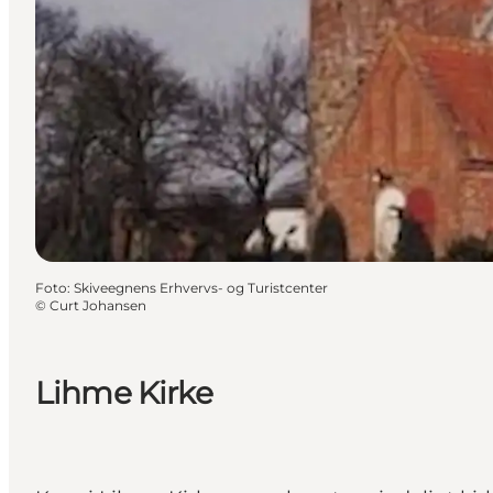
Foto
:
Skiveegnens Erhvervs- og Turistcenter
©
Curt Johansen
Lihme Kirke