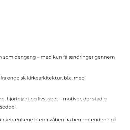
g næsten som dengang – med kun få ændringer gennem
ra engelsk kirkearkitektur, bl.a. med
, hjortejagt og livstræet – motiver, der stadig
seddel.
en og kirkebænkene bærer våben fra herremændene på