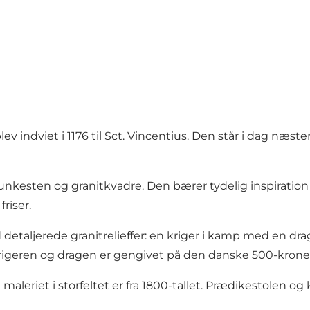
 blev indviet i 1176 til Sct. Vincentius. Den står i da
unkesten og granitkvadre. Den bærer tydelig inspiration f
riser.
taljerede granitrelieffer: en kriger i kamp med en drage
 krigeren og dragen er gengivet på den danske 500-krone
og maleriet i storfeltet er fra 1800-tallet. Prædikestol