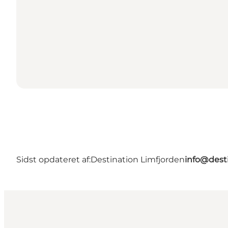
Sidst opdateret af:
Destination Limfjorden
info@desti