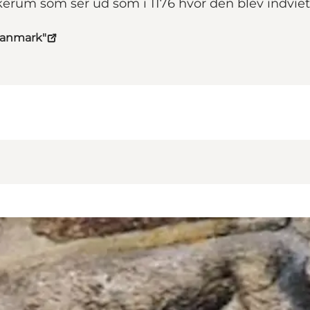
kerum som ser ud som i 1176 hvor den blev indviet t
Danmark"