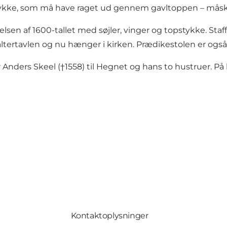
erstykke, som må have raget ud gennem gavltoppen – må
lsen af 1600-tallet med søjler, vinger og topstykke. Staffe
altertavlen og nu hænger i kirken. Prædikestolen er også 
 Anders Skeel (†1558) til Hegnet og hans to hustruer. 
Kontaktoplysninger