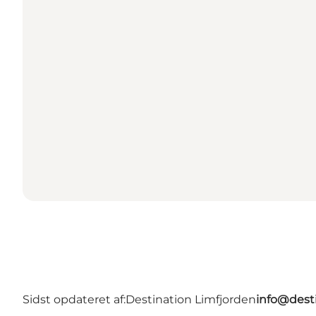
Sidst opdateret af:
Destination Limfjorden
info@desti