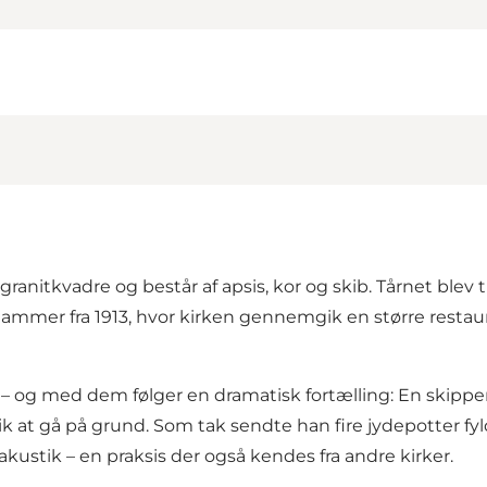
anitkvadre og består af apsis, kor og skib. Tårnet blev t
mer fra 1913, hvor kirken gennemgik en større restau
 – og med dem følger en dramatisk fortælling: En skipper
lik at gå på grund. Som tak sendte han fire jydepotter f
akustik – en praksis der også kendes fra andre kirker.