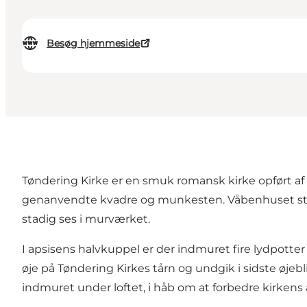
Besøg hjemmeside
Tøndering Kirke er en smuk romansk kirke opført af gr
genanvendte kvadre og munkesten. Våbenhuset stam
stadig ses i murværket.
I apsisens halvkuppel er der indmuret fire lydpotter
øje på Tøndering Kirkes tårn og undgik i sidste øjeb
indmuret under loftet, i håb om at forbedre kirkens 