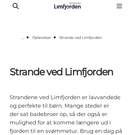
■
■
…
Oplevelser
Strande ved Limfjorden
Oplevelser
Eventkalender
Smagsoplevelser
Strande ved Limfjorden
Autocamperferie
UNESCO verdensarv
Overnatning
Strandene ved Limfjorden er lavvandede
Den store guide
og perfekte til børn. Mange steder er
der sat badebroer op, så der også er
mulighed for at komme længere ud i
fjorden til en svømmetur. Brug en dag på