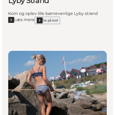
Lyby Strand
Kom og oplev lille børnevenlige Lyby strand
Læs mere
Se på kort
Læs mere "Lyby Strand"
show Lyby Strand on_map