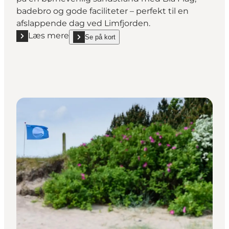
badebro og gode faciliteter – perfekt til en
afslappende dag ved Limfjorden.
Læs mere
Se på kort
Læs mere "Bremdal Strand"
show Bremdal Strand on_map