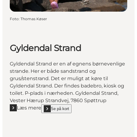
Foto
:
Thomas Køser
Gyldendal Strand
Gyldendal Strand er en af egnens børnevenlige
strande. Her er både sandstrand og
grus/stenstrand. Det er muligt at køre til
Gyldendal Strand. Der findes badebro, kiosk og
toilet. P-plads i nærheden. Gyldendal Strand,
Vester Hærup Strandvej, 7860 Spøttrup
Læs mere
Se på kort
Læs mere "Gyldendal Strand"
show Gyldendal Strand on_map