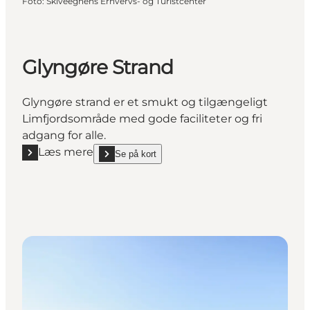
Foto
:
Skiveegnens Erhvervs- og Turistcenter
Glyngøre Strand
Glyngøre strand er et smukt og tilgængeligt
Limfjordsområde med gode faciliteter og fri
adgang for alle.
Læs mere
Se på kort
Læs mere "Glyngøre Strand"
show Glyngøre Strand on_map