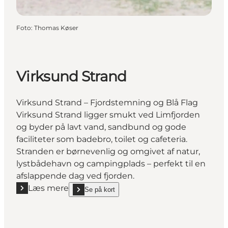
Foto
:
Thomas Køser
Virksund Strand
Virksund Strand – Fjordstemning og Blå Flag
Virksund Strand ligger smukt ved Limfjorden
og byder på lavt vand, sandbund og gode
faciliteter som badebro, toilet og cafeteria.
Stranden er børnevenlig og omgivet af natur,
lystbådehavn og campingplads – perfekt til en
afslappende dag ved fjorden.
Læs mere
Se på kort
Læs mere "Virksund Strand"
show Virksund Strand on_map