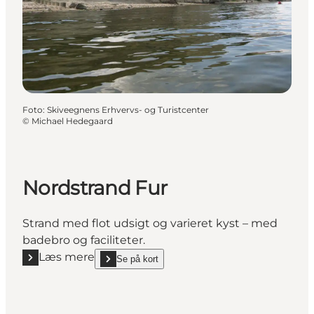
Foto
:
Skiveegnens Erhvervs- og Turistcenter
©
Michael Hedegaard
Nordstrand Fur
Strand med flot udsigt og varieret kyst – med
badebro og faciliteter.
Læs mere
Se på kort
Læs mere "Nordstrand Fur"
show Nordstrand Fur on_map