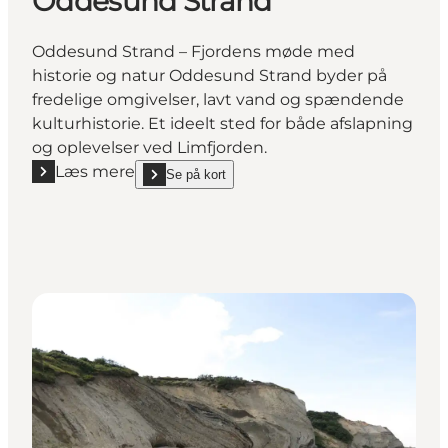
Oddesund Strand
Oddesund Strand – Fjordens møde med
historie og natur Oddesund Strand byder på
fredelige omgivelser, lavt vand og spændende
kulturhistorie. Et ideelt sted for både afslapning
og oplevelser ved Limfjorden.
Læs mere
Se på kort
Læs mere "Oddesund Strand"
show Oddesund Strand on_map