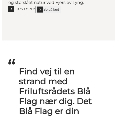
og storslået natur ved Ejerslev Lyng.
Læs mere
Se på kort
Læs mere "Vester Hunnerup Strand"
show Vester Hunnerup Strand on_map
Find vej til en
strand med
Friluftsrådets Blå
Flag nær dig. Det
Blå Flag er din