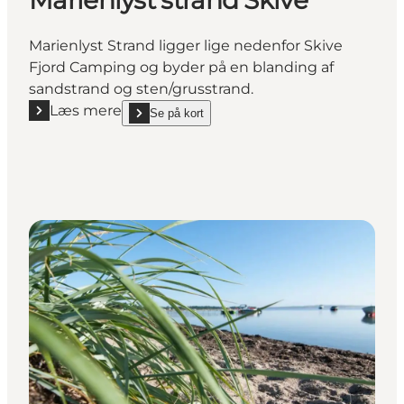
Marienlyst Strand ligger lige nedenfor Skive
Fjord Camping og byder på en blanding af
sandstrand og sten/grusstrand.
Læs mere
Se på kort
Læs mere "Marienlyst strand Skive"
show Marienlyst strand Skive on_map