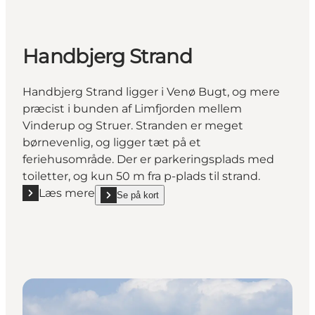
Handbjerg Strand
Handbjerg Strand ligger i Venø Bugt, og mere
præcist i bunden af Limfjorden mellem
Vinderup og Struer. Stranden er meget
børnevenlig, og ligger tæt på et
feriehusområde. Der er parkeringsplads med
toiletter, og kun 50 m fra p-plads til strand.
Læs mere
Se på kort
Læs mere "Handbjerg Strand"
show Handbjerg Strand on_map