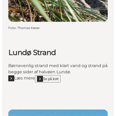
Foto
:
Thomas Køser
Lundø Strand
Børnevenlig strand med klart vand og strand på
begge sider af halvøen Lundø.
Læs mere
Se på kort
Læs mere "Lundø Strand"
show Lundø Strand on_map