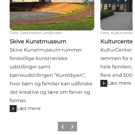
Foto
:
Destination Limfjorden
Foto
:
Kulturcenter
Skive Kunstmuseum
Kulturcenter
Skive Kunstmuseum rummer
KulturCenter 
forskellige kunstneriske
rammen for sto
udstillinger samt
hele familien, 
børneudstillingen ”Kunstbyen”,
flere end 500
Læs mere
hvor børn og familier kan udforske
det kreative og lære om farver og
former.
Læs mere
Forrige billede
Næste billede