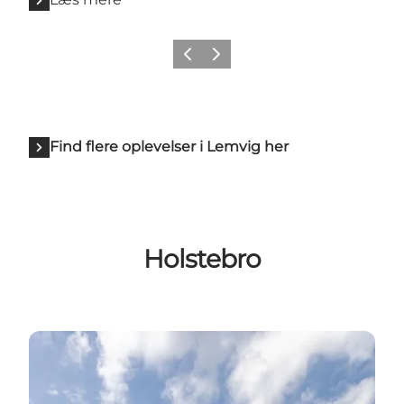
Forrige billede
Næste billede
Find flere oplevelser i Lemvig her
Holstebro