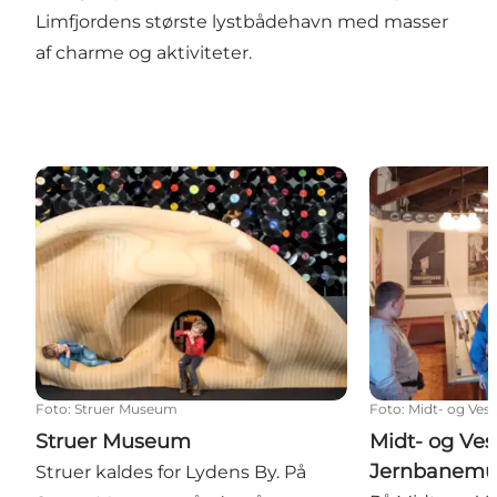
Limfjordens største lystbådehavn med masser
af charme og aktiviteter.
Struer Museum
Midt- og Ves
Foto
:
Struer Museum
Foto
:
Midt- og Ves
Struer Museum
Midt- og Ves
Jernbanem
Struer kaldes for Lydens By. På