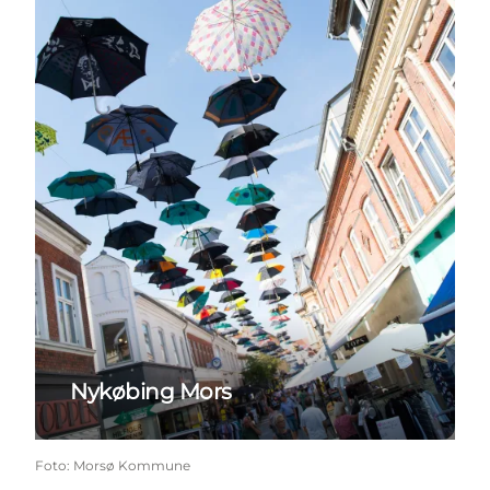
Nykøbing Mors
Foto
:
Morsø Kommune