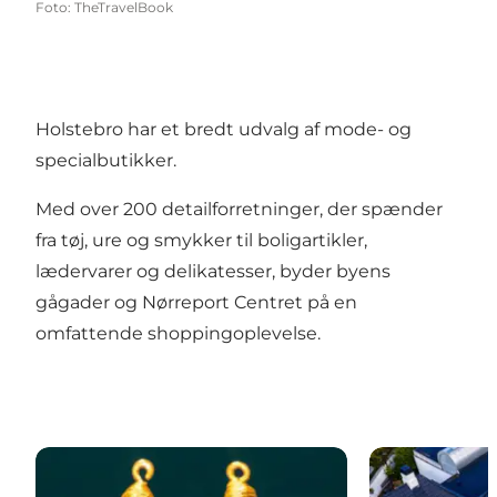
Foto
:
TheTravelBook
Holstebro har et bredt udvalg af mode- og
specialbutikker.
Med over 200 detailforretninger, der spænder
fra tøj, ure og smykker til boligartikler,
lædervarer og delikatesser, byder byens
gågader og Nørreport Centret på en
omfattende shoppingoplevelse.
Holstebro Museum
Holstebro K