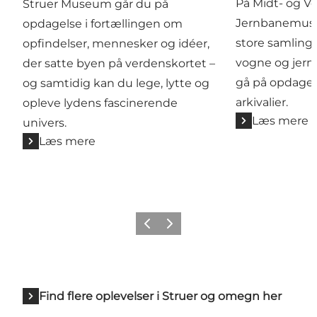
På Midt- og Ve
Struer Museum går du på
Jernbanemus
opdagelse i fortællingen om
store samling 
opfindelser, mennesker og idéer,
vogne og jern
der satte byen på verdenskortet –
gå på opdagels
og samtidig kan du lege, lytte og
arkivalier.
opleve lydens fascinerende
Læs mere
univers.
Læs mere
Forrige billede
Næste billede
Find flere oplevelser i Struer og omegn her