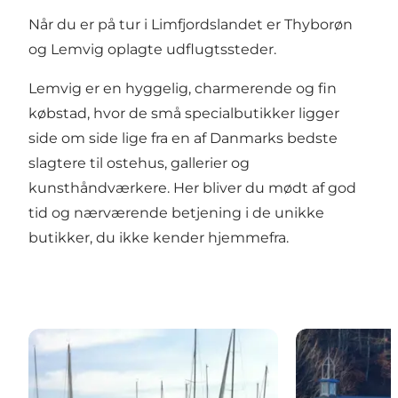
Når du er på tur i Limfjordslandet er Thyborøn
og Lemvig oplagte udflugtssteder.
Lemvig er en hyggelig, charmerende og fin
købstad, hvor de små specialbutikker ligger
side om side lige fra en af Danmarks bedste
slagtere til ostehus, gallerier og
kunsthåndværkere. Her bliver du mødt af god
tid og nærværende betjening i de unikke
butikker, du ikke kender hjemmefra.
Lemvig Marina
Museet for Rel