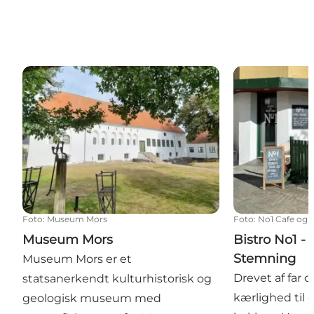
Museum Mors
Bistro No1 - 
Foto
:
Museum Mors
Foto
:
No1 Cafe og B
Museum Mors
Bistro No1 -
Stemning
Museum Mors er et
Drevet af far 
statsanerkendt kulturhistorisk og
kærlighed til 
geologisk museum med