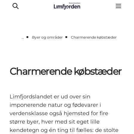
■
■
…
Byer og områder
Charmerende købstæder
Oplevelser
Eventkalender
Smagsoplevelser
Charmerende købstæder
Autocamperferie
UNESCO verdensarv
Overnatning
Limfjordslandet er ud over sin
Den store guide
imponerende natur og fødevarer i
verdensklasse også hjemsted for fire
større byer, hver med sit eget lille
kendetegn og én ting til fælles: de stolte