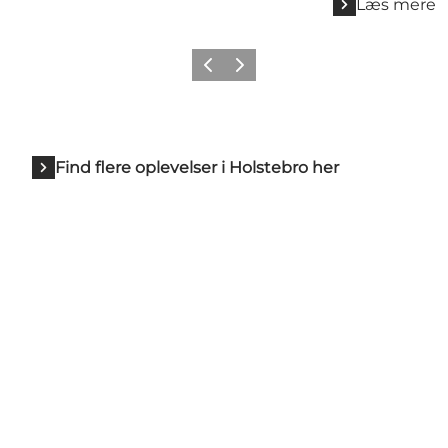
Læs mere
Forrige billede
Næste billede
Find flere oplevelser i Holstebro her
Få mere inspiration her