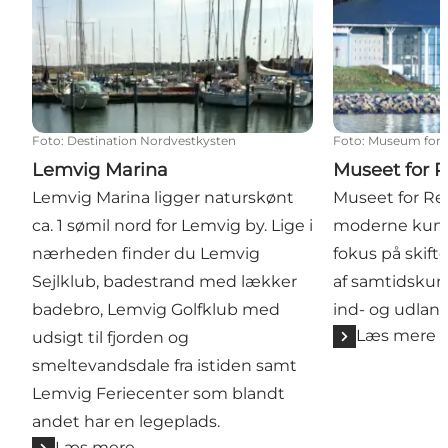
Foto
:
Destination Nordvestkysten
Foto
:
Museum for R
Lemvig Marina
Museet for R
Lemvig Marina ligger naturskønt
Museet for Rel
ca. 1 sømil nord for Lemvig by. Lige i
moderne ku
nærheden finder du Lemvig
fokus på skift
Sejlklub, badestrand med lækker
af samtidskun
badebro, Lemvig Golfklub med
ind- og udland
Læs mere
udsigt til fjorden og
smeltevandsdale fra istiden samt
Lemvig Feriecenter som blandt
andet har en legeplads.
Læs mere