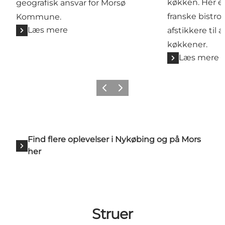
køkken. Her e
geografisk ansvar for Morsø
franske bistro
Kommune.
Læs mere
afstikkere til
køkkener.
Læs mere
Forrige billede
Næste billede
Find flere oplevelser i Nykøbing og på Mors
her
Struer