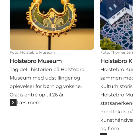
Foto
:
Holstebro Museum
Foto
:
Thomas Jens
Holstebro Museum
Holstebro 
Tag del i historien på Holstebro
Holstebro Ku
Museum med udstillinger og
sammen med
oplevelser for børn og voksne.
kulturhistori
Gratis entré op til 26 år.
Holstebro Mus
Læs mere
statsanerke
med fokus på
kunsthåndvær
og frem.