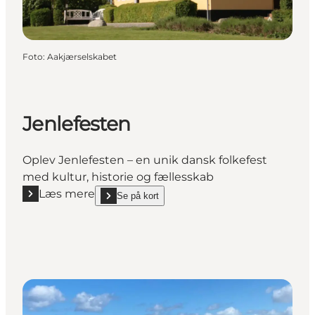
Foto
:
Aakjærselskabet
Jenlefesten
Oplev Jenlefesten – en unik dansk folkefest
med kultur, historie og fællesskab
Læs mere
Se på kort
Læs mere "Jenlefesten"
show Jenlefesten on_map