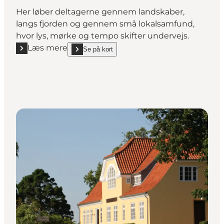
Her løber deltagerne gennem landskaber,
langs fjorden og gennem små lokalsamfund,
hvor lys, mørke og tempo skifter undervejs.
Læs mere
Se på kort
Læs mere "100 miles - Rundt om Mors"
show 100 miles - Rundt om Mors on_map