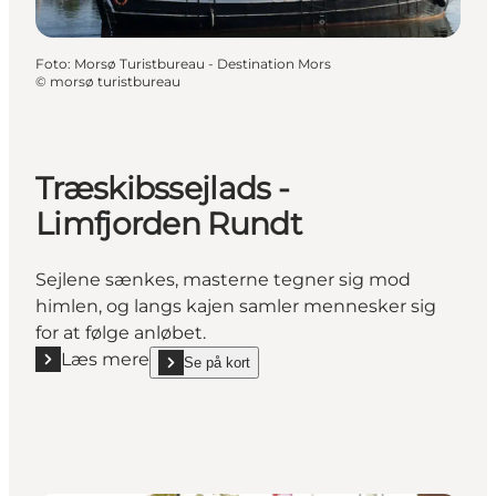
Foto
:
Morsø Turistbureau - Destination Mors
©
morsø turistbureau
Træskibssejlads -
Limfjorden Rundt
Sejlene sænkes, masterne tegner sig mod
himlen, og langs kajen samler mennesker sig
for at følge anløbet.
Læs mere
Se på kort
Læs mere "Træskibssejlads - Limfjorden Rundt"
show Træskibssejlads - Limfjorden Rundt on_map