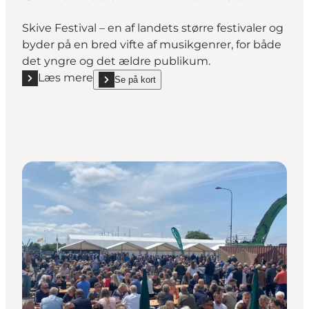
Skive Festival – en af landets større festivaler og
byder på en bred vifte af musikgenrer, for både
det yngre og det ældre publikum.
Læs mere
Se på kort
Læs mere "Skive Festival - Musikfestival"
show Skive Festival - Musikfestival on_map