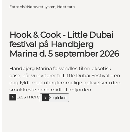
Foto
:
VisitNordvestkysten, Holstebro
Hook & Cook - Little Dubai
festival på Handbjerg
Marina d. 5 september 2026
Handbjerg Marina forvandles til en eksotisk
oase, når vi inviterer til Little Dubai Festival – en
dag fyldt med uforglemmelige oplevelser i den
smukkeste perle midt i Limfjorden.
Læs mere
Se på kort
Læs mere "Hook & Cook - Little Dubai festival på H
show Hook & Cook - Little Dubai festival på Handbj