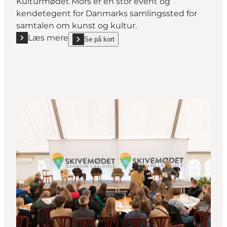
Kulturmødet Mors er en stor event og
kendetegent for Danmarks samlingssted for
samtalen om kunst og kultur.
Læs mere
Se på kort
Læs mere "Kulturmødet Mors"
show Kulturmødet Mors on_map