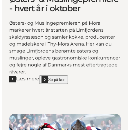
- hvert år i oktober
Østers- og Muslingepremieren på Mors
markerer hvert år starten på Limfjordens
skaldyrssæson og samler kokke, producenter
og madelskere i Thy-Mors Arena. Her kan du
smage Limfjordens berømte østers og
muslinger, opleve gastronomiske konkurrencer
og fejre nogle af Danmarks mest eftertragtede
råvarer.
Læs mere
Se på kort
Læs mere "Østers- & Muslingepremiere - hvert år i o
show Østers- & Muslingepremiere - hvert år i oktob