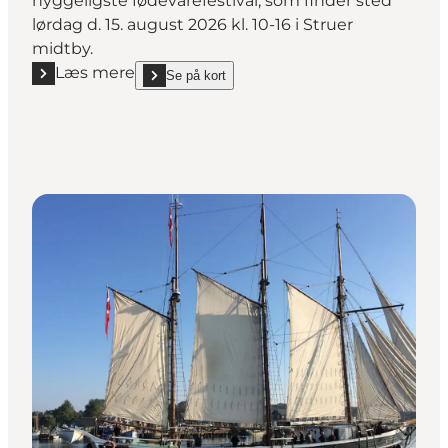
hyggeligste fødevarefestival, som finder sted
lørdag d. 15. august 2026 kl. 10-16 i Struer
midtby.
Læs mere
Se på kort
Læs mere "Sansefestival 2026"
show Sansefestival 2026 on_map