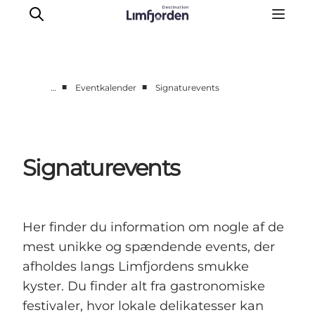
■
■
…
Eventkalender
Signaturevents
Oplevelser
Eventkalender
Smagsoplevelser
Signaturevents
Autocamperferie
UNESCO verdensarv
Overnatning
Her finder du information om nogle af de
Den store guide
mest unikke og spændende events, der
afholdes langs Limfjordens smukke
kyster. Du finder alt fra gastronomiske
festivaler, hvor lokale delikatesser kan