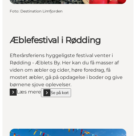
Foto
:
Destination Limfjorden
Æblefestival i Rødding
Efterårsferiens hyggeligste festival venter i
Rødding - Æblets By. Her kan du få masser af
viden om æbler og cider, høre foredrag, få
mostet æbler, gå på opdagelse i boder og give
børnene sjove oplevelser.
Læs mere
Se på kort
Læs mere "Æblefestival i Rødding"
show Æblefestival i Rødding on_map