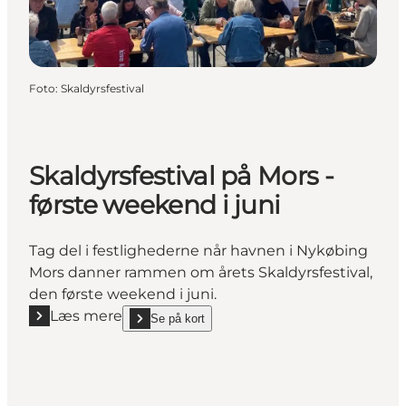
Foto
:
Skaldyrsfestival
Skaldyrsfestival på Mors -
første weekend i juni
Tag del i festlighederne når havnen i Nykøbing
Mors danner rammen om årets Skaldyrsfestival,
den første weekend i juni.
Læs mere
Se på kort
Læs mere "Skaldyrsfestival på Mors - første weekend 
show Skaldyrsfestival på Mors - første weekend i ju