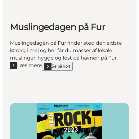
Muslingedagen på Fur
Muslingedagen på Fur finder sted den sidste
lørdag i maj og her får du masser af lokale
muslinger, hygge og fest på havnen på Fur.
Læs mere
Se på kort
Læs mere "Muslingedagen på Fur"
show Muslingedagen på Fur on_map