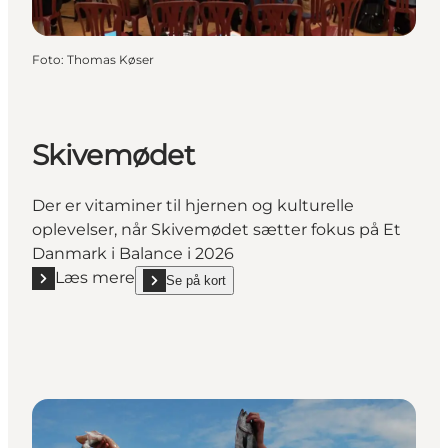
Foto
:
Thomas Køser
Skivemødet
Der er vitaminer til hjernen og kulturelle
oplevelser, når Skivemødet sætter fokus på Et
Danmark i Balance i 2026
Læs mere
Se på kort
Læs mere "Skivemødet"
show Skivemødet on_map